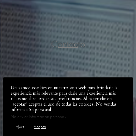
_____
Contacto
Utilizamos cookies en nuestro sitio web para brindarle la
experiencia más relevante para darle una experiencia más
relevante al recordar sus preferencias. Al hacer clic en
"aceptar" aceptas el uso de todas las cookies. No vendas
Brasserie LaFayette
información personal
Calle Recaredo, 2
.
No enviar información personal
“El Viso”
Acepto
Ajustar