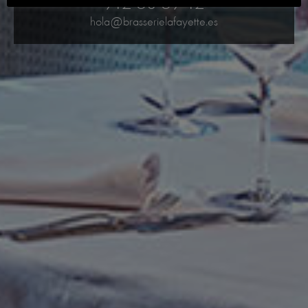
912 60 69 12
hola@brasserielafayette.es