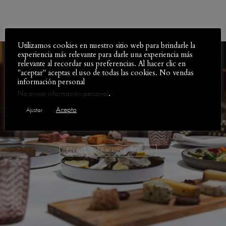
Utilizamos cookies en nuestro sitio web para brindarle la
experiencia más relevante para darle una experiencia más
relevante al recordar sus preferencias. Al hacer clic en
"aceptar" aceptas el uso de todas las cookies. No vendas
información personal
¡Reserva tu sitio en el mejor restaurante francés en
.
No enviar información personal
Madrid!
Acepto
Ajustar
ENCUENTRA UNA MESA